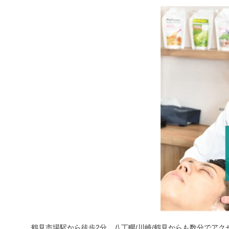
鶴見市場駅から徒歩2分、八丁畷/川崎/鶴見からも数分でアク