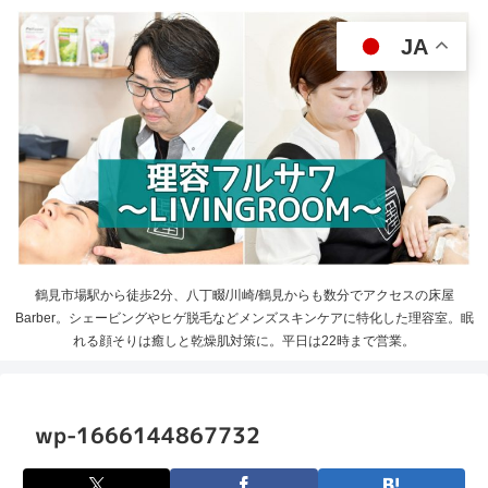
JA
鶴見市場駅から徒歩2分、八丁畷/川崎/鶴見からも数分でアクセスの床屋
Barber。シェービングやヒゲ脱毛などメンズスキンケアに特化した理容室。眠
れる顔そりは癒しと乾燥肌対策に。平日は22時まで営業。
wp-1666144867732