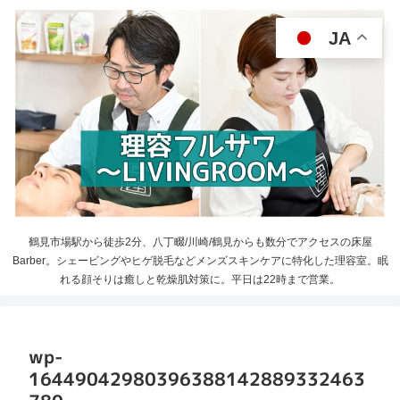
JA
鶴見市場駅から徒歩2分、八丁畷/川崎/鶴見からも数分でアクセスの床屋
Barber。シェービングやヒゲ脱毛などメンズスキンケアに特化した理容室。眠
れる顔そりは癒しと乾燥肌対策に。平日は22時まで営業。
wp-
16449042980396388142889332463