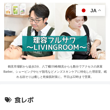
JA
鶴見市場駅から徒歩2分、八丁畷/川崎/鶴見からも数分でアクセスの床屋
Barber。シェービングやヒゲ脱毛などメンズスキンケアに特化した理容室。眠
れる顔そりは癒しと乾燥肌対策に。平日は22時まで営業。
食レポ