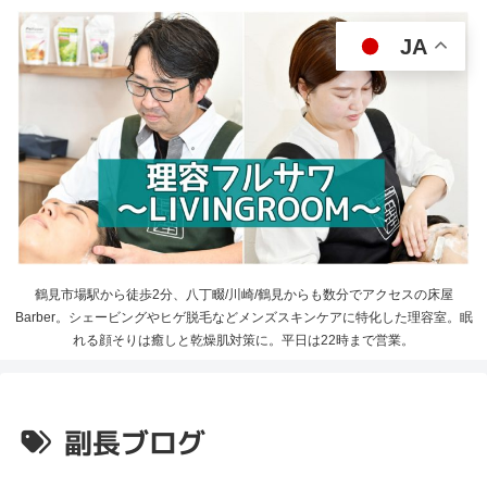
JA
鶴見市場駅から徒歩2分、八丁畷/川崎/鶴見からも数分でアクセスの床屋
Barber。シェービングやヒゲ脱毛などメンズスキンケアに特化した理容室。眠
れる顔そりは癒しと乾燥肌対策に。平日は22時まで営業。
副長ブログ