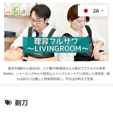
JA
鶴見市場駅から徒歩2分、八丁畷/川崎/鶴見からも数分でアクセスの床屋
Barber。シェービングやヒゲ脱毛などメンズスキンケアに特化した理容室。眠
れる顔そりは癒しと乾燥肌対策に。平日は22時まで営業。
剃刀