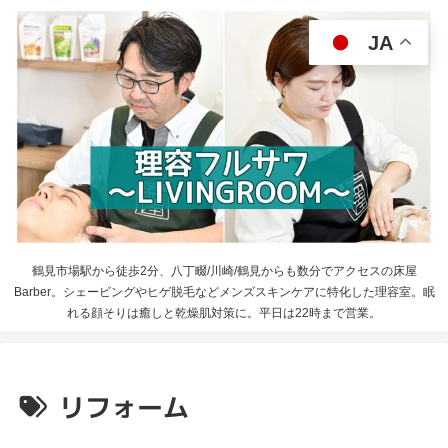
JA
鶴見市場駅から徒歩2分、八丁畷/川崎/鶴見からも数分でアクセスの床屋
Barber。シェービングやヒゲ脱毛などメンズスキンケアに特化した理容室。眠
れる顔そりは癒しと乾燥肌対策に。平日は22時まで営業。
リフォーム