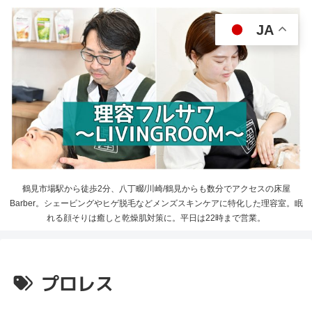
JA
鶴見市場駅から徒歩2分、八丁畷/川崎/鶴見からも数分でアクセスの床屋
Barber。シェービングやヒゲ脱毛などメンズスキンケアに特化した理容室。眠
れる顔そりは癒しと乾燥肌対策に。平日は22時まで営業。
プロレス