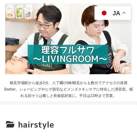
JA
鶴見市場駅から徒歩2分、八丁畷/川崎/鶴見からも数分でアクセスの床屋
Barber。シェービングやヒゲ脱毛などメンズスキンケアに特化した理容室。眠
れる顔そりは癒しと乾燥肌対策に。平日は22時まで営業。
hairstyle