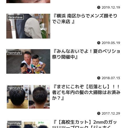
2019.12.19
『横浜 南区からでメンズ顔そり
faceshave
でご来店 』
2019.05.19
『みんなおいでよ！夏のベリショ
hairstyle
祭り開催中』
2018.07.13
『まさにこれぞ【厄落とし】！！
hairstyle
者ども年内の髪の大掃除はお済み
か？』
2017.12.29
『【高校生カット】2mmのガッ
hairstyle
ツリツーブロック【ジェホく