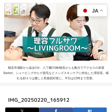
JA
鶴見市場駅から徒歩2分、八丁畷/川崎/鶴見からも数分でアクセスの床屋
Barber。シェービングやヒゲ脱毛などメンズスキンケアに特化した理容室。眠
れる顔そりは癒しと乾燥肌対策に。平日は22時まで営業。
IMG_20250220_165912