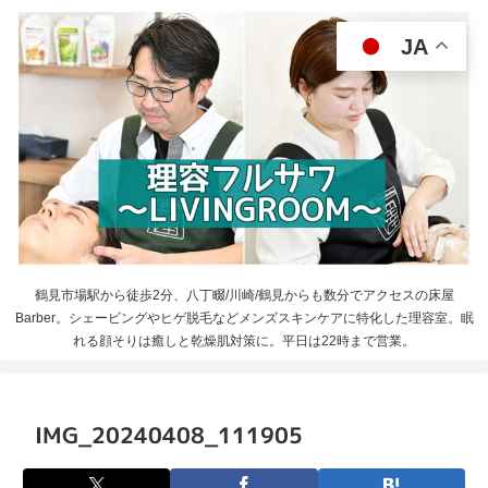
JA
鶴見市場駅から徒歩2分、八丁畷/川崎/鶴見からも数分でアクセスの床屋
Barber。シェービングやヒゲ脱毛などメンズスキンケアに特化した理容室。眠
れる顔そりは癒しと乾燥肌対策に。平日は22時まで営業。
IMG_20240408_111905