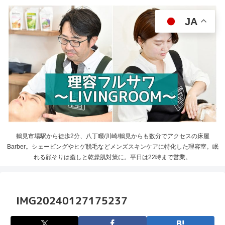
JA
鶴見市場駅から徒歩2分、八丁畷/川崎/鶴見からも数分でアクセスの床屋
Barber。シェービングやヒゲ脱毛などメンズスキンケアに特化した理容室。眠
れる顔そりは癒しと乾燥肌対策に。平日は22時まで営業。
IMG20240127175237