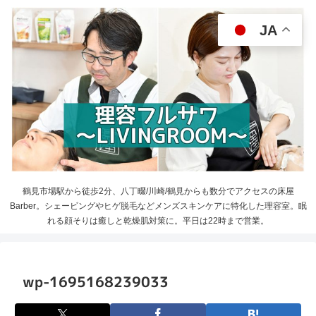
JA
鶴見市場駅から徒歩2分、八丁畷/川崎/鶴見からも数分でアクセスの床屋
Barber。シェービングやヒゲ脱毛などメンズスキンケアに特化した理容室。眠
れる顔そりは癒しと乾燥肌対策に。平日は22時まで営業。
wp-1695168239033