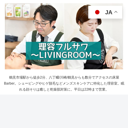
JA
鶴見市場駅から徒歩2分、八丁畷/川崎/鶴見からも数分でアクセスの床屋
Barber。シェービングやヒゲ脱毛などメンズスキンケアに特化した理容室。眠
れる顔そりは癒しと乾燥肌対策に。平日は22時まで営業。