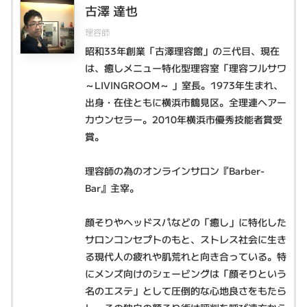
古澤 達也
理容師
昭和33年創業「古澤理容館」の三代目、現在
は、癒しメニュー特化型理容室「理容フルサワ
～LIVINGROOM～ 」室長。1973年生まれ、
出身・在住ともに横浜市鶴見区。全理連ヘアー
カウンセラー。2010年横浜市優秀技能者賞受
賞。
理容師の為のオンラインサロン『Barber-
Bar』主宰。
顔そりやヘッドスパなどの「癒し」に特化した
サロンコンセプトのもと、ストレス社会に生き
る現代人の疲れや肌荒れと向き合っている。特
にメンズ向けのシェービングは「顔そりという
名のエステ」として圧倒的な心地良さをもたら