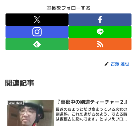
室長をフォローする
古澤 達也
関連記事
『真夜中の剣道ティーチャー２』
usual days
最近のちょっとだけ高まっている次女の
剣道熱。これを逃がさぬよう、できる時
は夜稽古に励んでます。とはいえブログ
コンサル始めちゃったので毎日は出来て
ないですが。今回のテーマは小手面。小
手を打ってそのまま面打ちに一連の動作