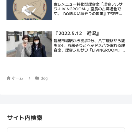
癒しメニュー特化型理容室「理容フルサ
ワ-LIVINGROOM-」室長の古澤達也で
す。『心地よい顔そりの追求』で突き抜
ける床屋・Barberです。僕ら理容フルサ
ワの顔そりは、ストレス社会で頑張るあ
なたにひとときの心地よい癒しと眠りを
もたらし、...
『2022.5.12 近況』
usual days
鶴見市場駅から徒歩2分、八丁畷駅から徒
歩5分。お顔そりとヘッドスパで眠れる理
容室、理容フルサワ「LIVINGROOM」室
長の古澤達也です。乾燥肌に特化したエ
ステシェービングと眠れるヘッドスパで
忙しい毎日に癒しのひとときを提供する
メンズバーバ...
ホーム
dog
サイト内検索