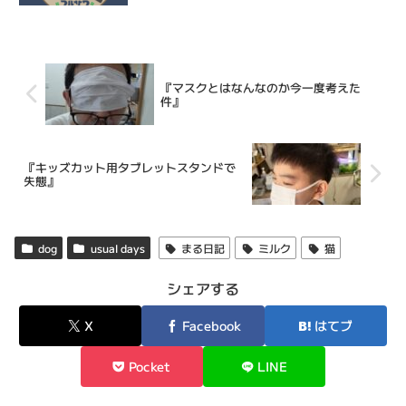
『マスクとはなんなのか今一度考えた
件』
『キッズカット用タブレットスタンドで
失態』
dog
usual days
まる日記
ミルク
猫
シェアする
X
Facebook
はてブ
Pocket
LINE