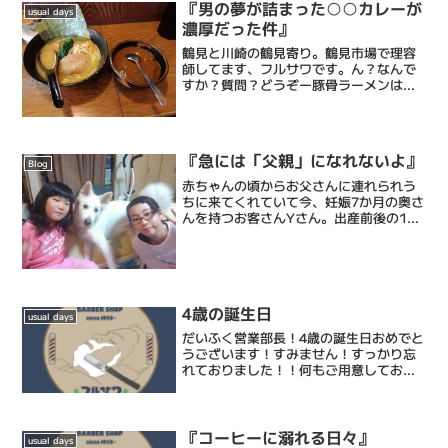
で繋げていく連続技です。...
『男の夢が詰まった○○カレーが
usual days
濃厚だった件』
鶴見と川崎の鶴見寄り。鶴見市場で理容
師してます、フルサワです。ん？なんで
すか？質問？どうぞー豚骨ラーメンは好
きですか？はい、大好きです。カレーは
好きですか？はい、大好きです豚骨カレ
ーは好きですか？と、と、豚骨カレ
ー？？？・・・・・・・・・・...
『急には「父親」になれないよ』
Blog
赤ちゃんの頃からお父さんに連れられう
ちに来てくれていて今、妊娠7か月の奥さ
んを持つお客さんYさん。出産前後の1か
月、奥さんは実家に戻るらしいのだがそ
の後自宅に帰ってくるとき「僕はどんな
心構えでいたらいいですか？」と聞かれ
た。まず思ったことは...
4歳の誕生日
usual days
だいふく営業部長！4歳の誕生日おめでと
うございます！すみません！すっかり忘
れておりました！！何もご用意しており
ません！
『コーヒーに溺れる日々』
usual days