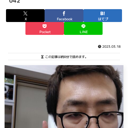
042
X
Facebook
はてブ
Pocket
LINE
2023.03.18
この記事は
約0分
で読めます。