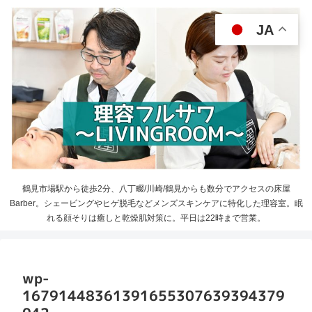
JA
鶴見市場駅から徒歩2分、八丁畷/川崎/鶴見からも数分でアクセスの床屋
Barber。シェービングやヒゲ脱毛などメンズスキンケアに特化した理容室。眠
れる顔そりは癒しと乾燥肌対策に。平日は22時まで営業。
wp-
16791448361391655307639394379