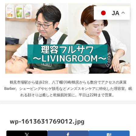
JA
鶴見市場駅から徒歩2分、八丁畷/川崎/鶴見からも数分でアクセスの床屋
Barber。シェービングやヒゲ脱毛などメンズスキンケアに特化した理容室。眠
れる顔そりは癒しと乾燥肌対策に。平日は22時まで営業。
wp-1613631769012.jpg