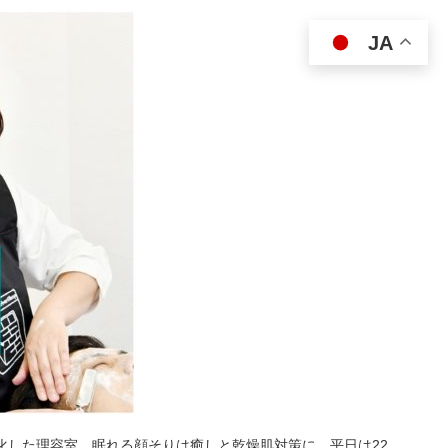
JA
特化した理容室。眠れる顔そりは癒しと乾燥肌対策に。平日は22