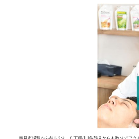
鶴見市場駅から徒歩2分、八丁畷/川崎/鶴見からも数分でアク