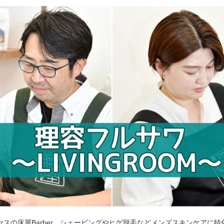
セスの床屋Barber。シェービングやヒゲ脱毛などメンズスキンケアに