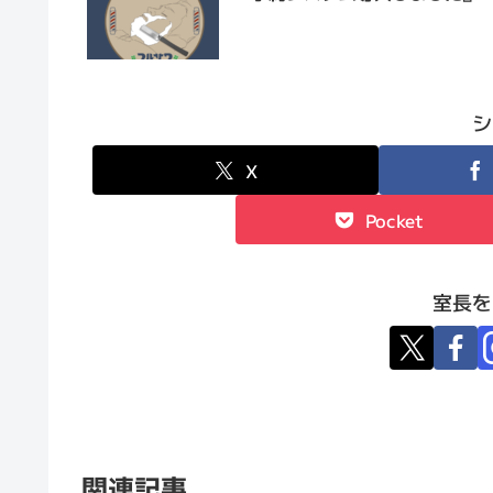
シ
X
Pocket
室長を
関連記事