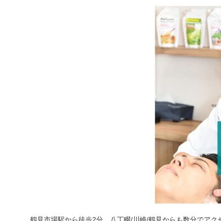
鶴見市場駅から徒歩2分、八丁畷/川崎/鶴見からも数分でアク