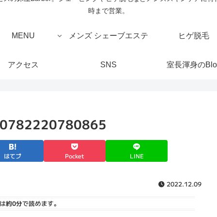
時まで営業。
MENU
メンズ シェーブエステ
ヒゲ脱毛
アクセス
SNS
室長渾身のBlo
0782220780865
はてブ
Pocket
LINE
2022.12.09
は
約0分
で読めます。