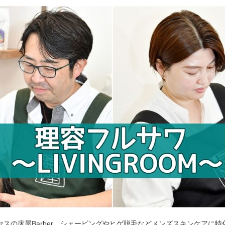
セスの床屋Barber。シェービングやヒゲ脱毛などメンズスキンケアに