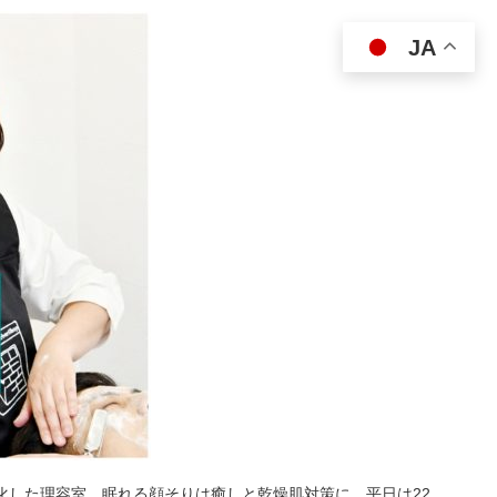
JA
特化した理容室。眠れる顔そりは癒しと乾燥肌対策に。平日は22