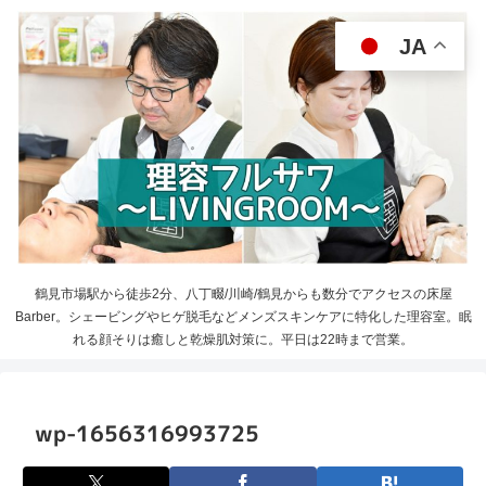
JA
鶴見市場駅から徒歩2分、八丁畷/川崎/鶴見からも数分でアクセスの床屋
Barber。シェービングやヒゲ脱毛などメンズスキンケアに特化した理容室。眠
れる顔そりは癒しと乾燥肌対策に。平日は22時まで営業。
wp-1656316993725