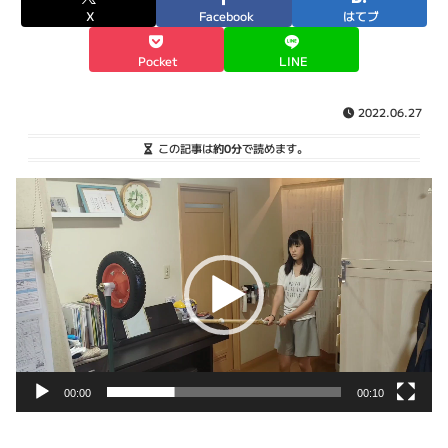
X
Facebook
はてブ
Pocket
LINE
2022.06.27
この記事は
約0分
で読めます。
動
画
プ
レ
ー
ヤ
ー
00:00
00:10