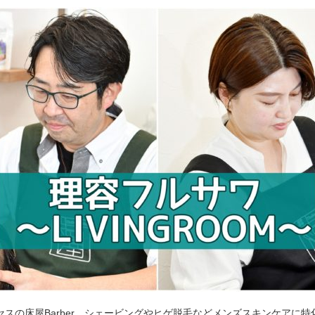
セスの床屋Barber。シェービングやヒゲ脱毛などメンズスキンケアに