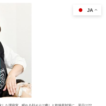
JA
特化した理容室。眠れる顔そりは癒しと乾燥肌対策に。平日は22