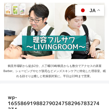
JA
鶴見市場駅から徒歩2分、八丁畷/川崎/鶴見からも数分でアクセスの床屋
Barber。シェービングやヒゲ脱毛などメンズスキンケアに特化した理容室。眠
れる顔そりは癒しと乾燥肌対策に。平日は22時まで営業。
wp-
16558691988279024758296783274