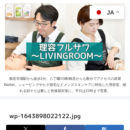
JA
鶴見市場駅から徒歩2分、八丁畷/川崎/鶴見からも数分でアクセスの床屋
Barber。シェービングやヒゲ脱毛などメンズスキンケアに特化した理容室。眠
れる顔そりは癒しと乾燥肌対策に。平日は22時まで営業。
wp-1643898022122.jpg