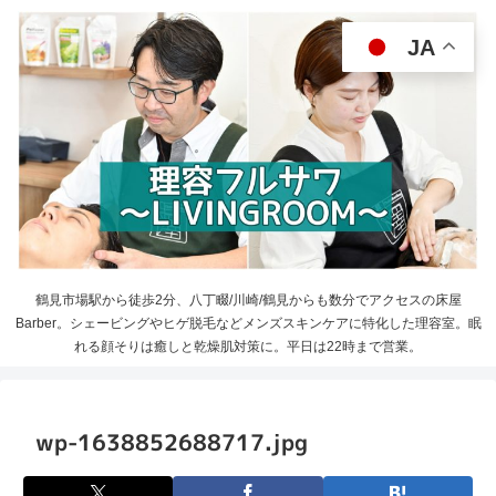
JA
鶴見市場駅から徒歩2分、八丁畷/川崎/鶴見からも数分でアクセスの床屋
Barber。シェービングやヒゲ脱毛などメンズスキンケアに特化した理容室。眠
れる顔そりは癒しと乾燥肌対策に。平日は22時まで営業。
wp-1638852688717.jpg