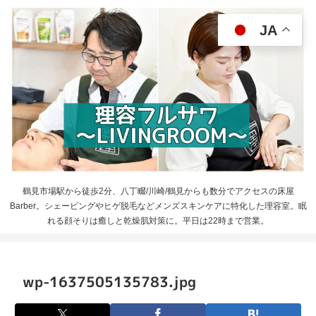
JA
鶴見市場駅から徒歩2分、八丁畷/川崎/鶴見からも数分でアクセスの床屋
Barber。シェービングやヒゲ脱毛などメンズスキンケアに特化した理容室。眠
れる顔そりは癒しと乾燥肌対策に。平日は22時まで営業。
wp-1637505135783.jpg