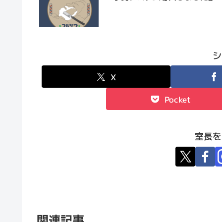
シ
X
Pocket
室長を
関連記事