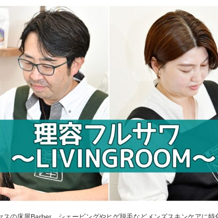
セスの床屋Barber。シェービングやヒゲ脱毛などメンズスキンケアに