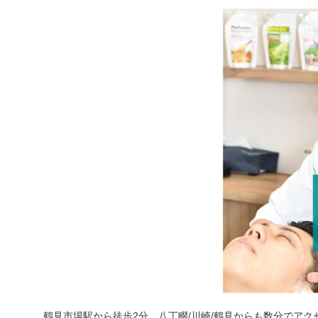
鶴見市場駅から徒歩2分、八丁畷/川崎/鶴見からも数分でアク