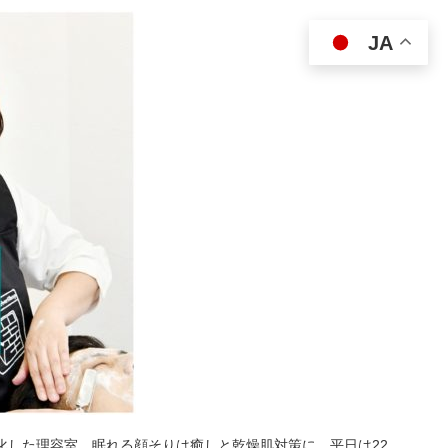
JA
特化した理容室。眠れる顔そりは癒しと乾燥肌対策に。平日は22