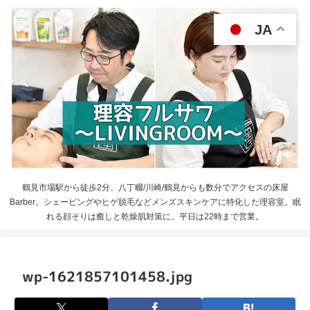
JA
鶴見市場駅から徒歩2分、八丁畷/川崎/鶴見からも数分でアクセスの床屋
Barber。シェービングやヒゲ脱毛などメンズスキンケアに特化した理容室。眠
れる顔そりは癒しと乾燥肌対策に。平日は22時まで営業。
wp-1621857101458.jpg