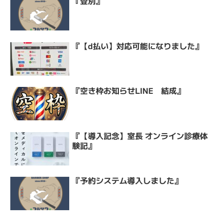
『登別』
『【d払い】対応可能になりました』
『空き枠お知らせLINE 結成』
『【導入記念】室長 オンライン診療体
験記』
『予約システム導入しました』