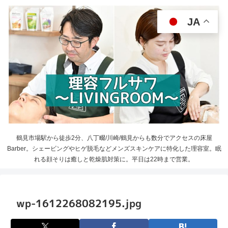
JA
鶴見市場駅から徒歩2分、八丁畷/川崎/鶴見からも数分でアクセスの床屋
Barber。シェービングやヒゲ脱毛などメンズスキンケアに特化した理容室。眠
れる顔そりは癒しと乾燥肌対策に。平日は22時まで営業。
wp-1612268082195.jpg