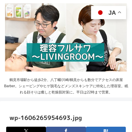
JA
鶴見市場駅から徒歩2分、八丁畷/川崎/鶴見からも数分でアクセスの床屋
Barber。シェービングやヒゲ脱毛などメンズスキンケアに特化した理容室。眠
れる顔そりは癒しと乾燥肌対策に。平日は22時まで営業。
wp-1606265954693.jpg