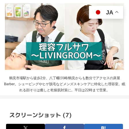
JA
鶴見市場駅から徒歩2分、八丁畷/川崎/鶴見からも数分でアクセスの床屋
Barber。シェービングやヒゲ脱毛などメンズスキンケアに特化した理容室。眠
れる顔そりは癒しと乾燥肌対策に。平日は22時まで営業。
スクリーンショット (7)