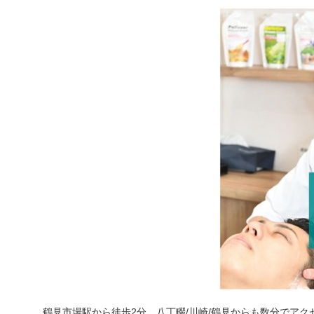
鶴見市場駅から徒歩2分、八丁畷/川崎/鶴見からも数分でアク