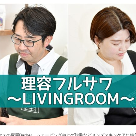
セスの床屋Barber。シェービングやヒゲ脱毛などメンズスキンケアに