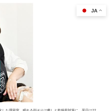
JA
特化した理容室。眠れる顔そりは癒しと乾燥肌対策に。平日は22