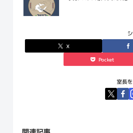
シ
X
Pocket
室長を
関連記事