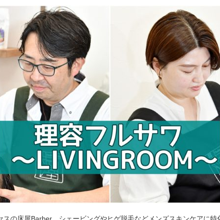
セスの床屋Barber。シェービングやヒゲ脱毛などメンズスキンケアに