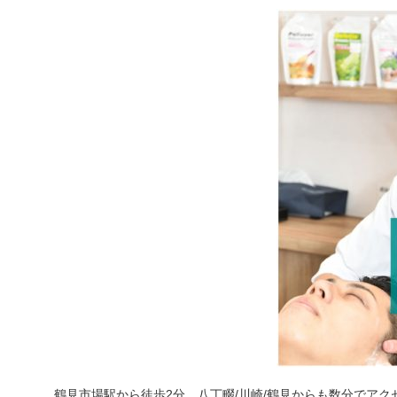
鶴見市場駅から徒歩2分、八丁畷/川崎/鶴見からも数分でアク