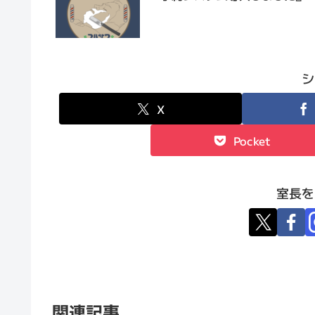
シ
X
Pocket
室長を
関連記事