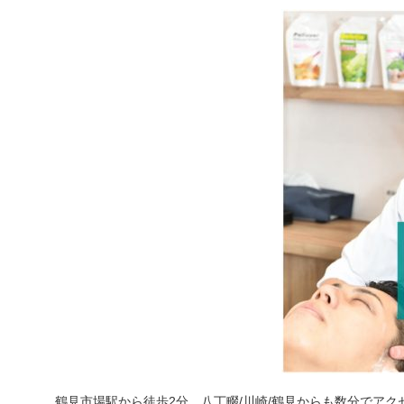
鶴見市場駅から徒歩2分、八丁畷/川崎/鶴見からも数分でアク