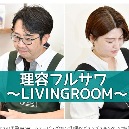
セスの床屋Barber。シェービングやヒゲ脱毛などメンズスキンケアに