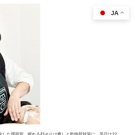
JA
特化した理容室。眠れる顔そりは癒しと乾燥肌対策に。平日は22