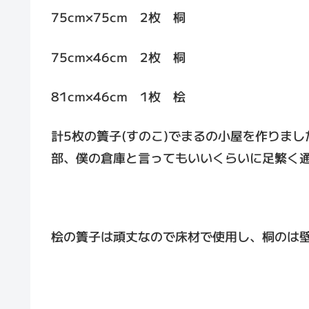
75cm×75cm 2枚 桐
75cm×46cm 2枚 桐
81cm×46cm 1枚 桧
計5枚の簀子(すのこ)でまるの小屋を作りまし
部、僕の倉庫と言ってもいいくらいに足繁く
桧の簀子は頑丈なので床材で使用し、桐のは