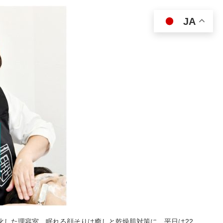
JA
特化した理容室。眠れる顔そりは癒しと乾燥肌対策に。平日は22