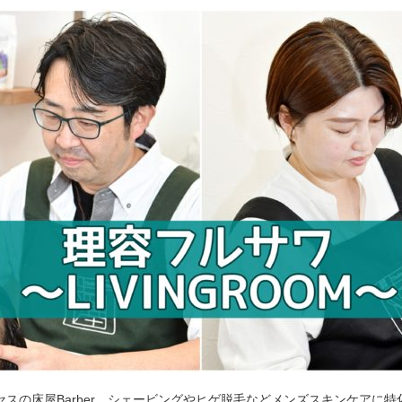
セスの床屋Barber。シェービングやヒゲ脱毛などメンズスキンケアに