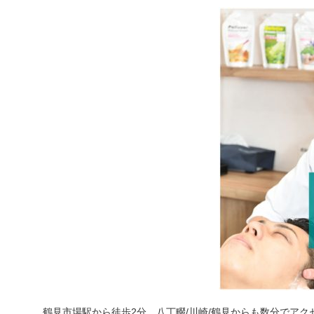
鶴見市場駅から徒歩2分、八丁畷/川崎/鶴見からも数分でアク