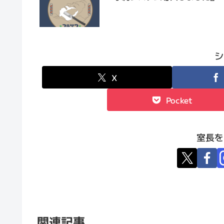
シ
X
Pocket
室長を
関連記事