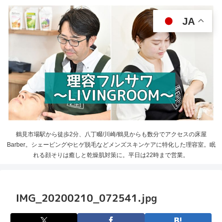
JA
鶴見市場駅から徒歩2分、八丁畷/川崎/鶴見からも数分でアクセスの床屋
Barber。シェービングやヒゲ脱毛などメンズスキンケアに特化した理容室。眠
れる顔そりは癒しと乾燥肌対策に。平日は22時まで営業。
IMG_20200210_072541.jpg