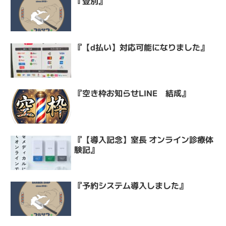
『登別』
『【d払い】対応可能になりました』
『空き枠お知らせLINE 結成』
『【導入記念】室長 オンライン診療体
験記』
『予約システム導入しました』