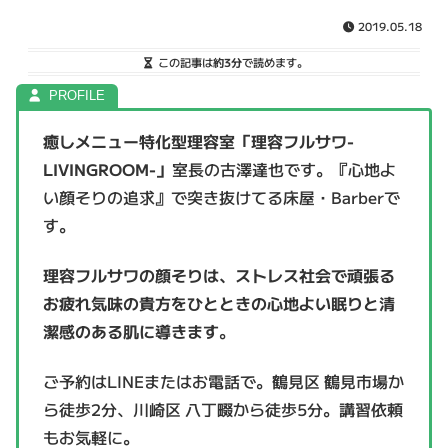
2019.05.18
この記事は
約3分
で読めます。
癒しメニュー特化型理容室「理容フルサワ-
LIVINGROOM-」
室長の古澤達也です。『心地よ
い顔そりの追求』で突き抜けてる床屋・Barberで
す。
理容フルサワの顔そりは、ストレス社会で頑張る
お疲れ気味の貴方をひとときの心地よい眠りと清
潔感のある肌に導きます
。
ご予約はLINEまたはお電話で。鶴見区 鶴見市場か
ら徒歩2分、川崎区 八丁畷から徒歩5分。講習依頼
もお気軽に。