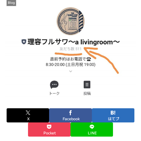
Blog
X
Facebook
はてブ
Pocket
LINE