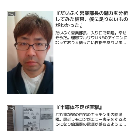
けてる床屋・Barberです。僕ら理容フル
サワの顔そりは、ストレス社会で頑張る
あなたにひとときの心地よい癒しと眠り
『だいふく営業部長の魅力を分析
Blog
をもたらし...
してみた結果、僕に足りないもの
がわかった』
だいふく営業部長、入り口で熟睡。幸せ
そうだ。理容フルサワLINEのアイコンに
なっており人懐っこい性格もありいま
や、うちの店の看板犬に成長した。そん
なだいふくに今日、うれしいことがあっ
た。千葉に引っ越されたお客様が通りが
かったからとご家族を連...
『半導体不足が直撃』
Blog
これ我が家の自宅のキッチン用の給湯
器。最近リモコンがエラー表示をするよ
うになり給湯器の電源が落ちるようにな
ってしまった。表示されるのは「100」
というエラー番号。これ調べたら感震装