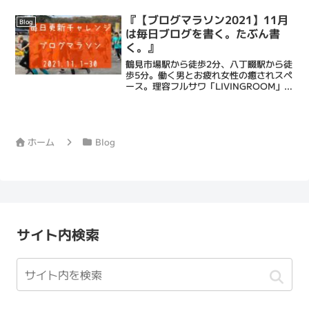
置の故障とのこと。もちろん我が家がグ
ラグラ揺れているわけでは...
『【ブログマラソン2021】11月
Blog
は毎日ブログを書く。たぶん書
く。』
鶴見市場駅から徒歩2分、八丁畷駅から徒
歩5分。働く男とお疲れ女性の癒されスペ
ース。理容フルサワ「LIVINGROOM」室
長の古澤達也です。弊理容室は乾燥肌に
特化したエステシェービングと忙しい毎
日に癒しのひとときを提供するメンズバ
ーバーです。...
ホーム
Blog
サイト内検索