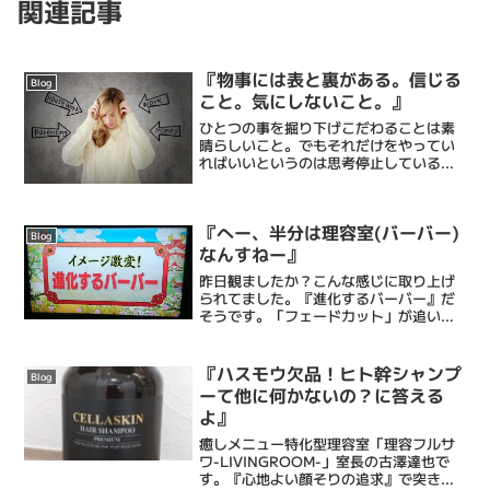
関連記事
『物事には表と裏がある。信じる
Blog
こと。気にしないこと。』
ひとつの事を掘り下げこだわることは素
晴らしいこと。でもそれだけをやってい
ればいいというのは思考停止していると
も言えなくもない。たくさんの情報に精
通しマルチタスクをこなすのは偉大なこ
と。それがどっちつかずな器用貧乏と見
『へー、半分は理容室(バーバー)
られることもある。結局、...
Blog
なんすねー』
昨日観ましたか？こんな感じに取り上げ
られてました。『進化するバーバー』だ
そうです。「フェードカット」が追い風
を吹かせたんですかね。「barber」とい
うワードで取り上げてもらうことが多く
なってる気がします。ちょっと前までは
『ハスモウ欠品！ヒト幹シャンプ
Blog
「七三で刈り上げ」...
ーて他に何かないの？に答える
よ』
癒しメニュー特化型理容室「理容フルサ
ワ-LIVINGROOM-」室長の古澤達也で
す。『心地よい顔そりの追求』で突き抜