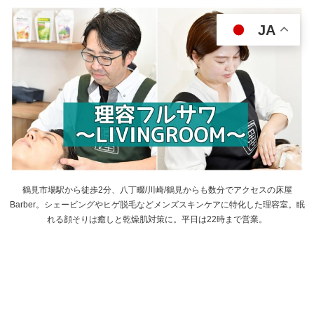
JA
鶴見市場駅から徒歩2分、八丁畷/川崎/鶴見からも数分でアクセスの床屋
Barber。シェービングやヒゲ脱毛などメンズスキンケアに特化した理容室。眠
れる顔そりは癒しと乾燥肌対策に。平日は22時まで営業。