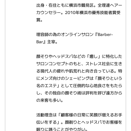
出身・在住ともに横浜市鶴見区。全理連ヘアー
カウンセラー。2010年横浜市優秀技能者賞受
賞。
理容師の為のオンラインサロン『Barber-
Bar』主宰。
顔そりやヘッドスパなどの「癒し」に特化した
サロンコンセプトのもと、ストレス社会に生き
る現代人の疲れや肌荒れと向き合っている。特
にメンズ向けのシェービングは「顔そりという
名のエステ」として圧倒的な心地良さをもたら
し、その独自の顔そり術は評判を呼び遠方から
の来客も多い。
活動理念は「顧客様の日常に笑顔が増えるお手
伝いをする」。顔剃りとヘッドスパでお客様を
眠りに誘うことがやりがい。