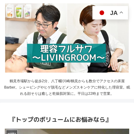
JA
鶴見市場駅から徒歩2分、八丁畷/川崎/鶴見からも数分でアクセスの床屋
Barber。シェービングやヒゲ脱毛などメンズスキンケアに特化した理容室。眠
れる顔そりは癒しと乾燥肌対策に。平日は22時まで営業。
『トップのボリュームにお悩みなら』
works