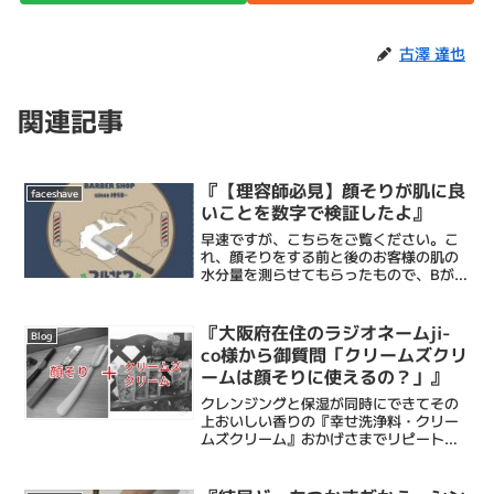
古澤 達也
関連記事
『【理容師必見】顔そりが肌に良
faceshave
いことを数字で検証したよ』
早速ですが、こちらをご覧ください。こ
れ、顔そりをする前と後のお客様の肌の
水分量を測らせてもらったもので、Bが
Befofe、AがAfterです。測らせていただ
いたのは延べ６７人。すべて男性です。
ちなみに理想的な肌の水分量はどれくら
『大阪府在住のラジオネームji-
Blog
いなの？とい...
co様から御質問「クリームズクリ
ームは顔そりに使えるの？」』
クレンジングと保湿が同時にできてその
上おいしい香りの『幸せ洗浄料・クリー
ムズクリーム』おかげさまでリピートし
てくださるお客様が多く、仕入れてもす
ぐなくなる状況です。そんなクリームズ
クリームに関してこんな質問がで、今回