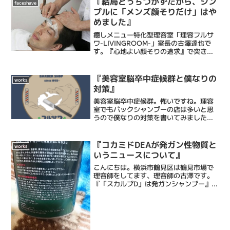
『結局どっちつかずだから、シン
faceshave
は大阪府在住のラジオネー...
プルに「メンズ顔そりだけ」はや
めました』
癒しメニュー特化型理容室「理容フルサ
ワ-LIVINGROOM-」室長の古澤達也で
す。『心地よい顔そりの追求』で突き抜
ける床屋・Barberです。僕ら理容フルサ
ワの顔そりは、ストレス社会で頑張るあ
なたにひとときの心地よい癒しと眠りを
『美容室脳卒中症候群と僕なりの
works
もたらし、...
対策』
美容室脳卒中症候群。怖いですね。理容
室でもバックシャンプーの店は多いと思
うので僕なりの対策を書いてみました
よ。
『コカミドDEAが発ガン性物質と
works
いうニュースについて』
こんにちは。横浜市鶴見区は鶴見市場で
理容師をしてます、理容師の古澤です。
『「スカルプD」は発ガンシャンプー』
多くのシャンプー剤に含まれる「コカミ
ドDEA」という成分がアメリカカリフォ
ルニア州で「発ガン性あり」として規制
の対象になったという...