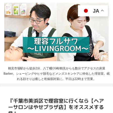
JA
鶴見市場駅から徒歩2分、八丁畷/川崎/鶴見からも数分でアクセスの床屋
Barber。シェービングやヒゲ脱毛などメンズスキンケアに特化した理容室。眠
れる顔そりは癒しと乾燥肌対策に。平日は22時まで営業。
『千葉市美浜区で理容室に行くなら【ヘア
ーサロンはやせプラザ店】をオススメする