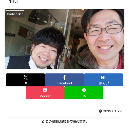
件』
Barber-Bar
X
Facebook
はてブ
Pocket
LINE
2019.01.29
この記事は
約2分
で読めます。