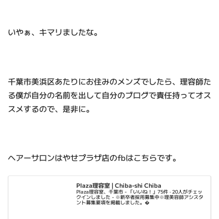
いやぁ、キマリましたな。
千葉市美浜区あたりにお住みのメンズでしたら、理容師た
る僕が自分の名前を出して自分のブログで責任持ってオス
スメするので、是非に。
ヘアーサロンはやせプラザ店のfbはこちらです。
Plaza理容室 | Chiba-shi Chiba
Plaza理容室、千葉市 - 「いいね！」75件 · 20人がチェッ
クインしました - ※新卒者採用募集中※理美容師アシスタ
ント募集要項を掲載しました。�