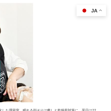
JA
特化した理容室。眠れる顔そりは癒しと乾燥肌対策に。平日は22