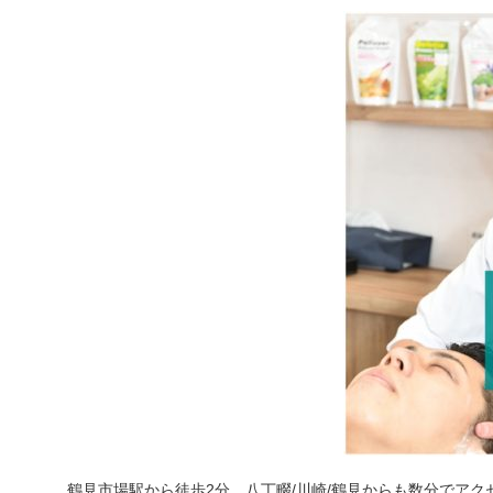
鶴見市場駅から徒歩2分、八丁畷/川崎/鶴見からも数分でアク