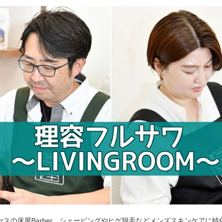
セスの床屋Barber。シェービングやヒゲ脱毛などメンズスキンケアに