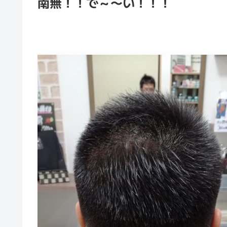
南無！！で～〜い！！！