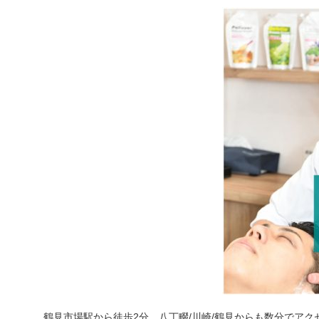
鶴見市場駅から徒歩2分、八丁畷/川崎/鶴見からも数分でアク