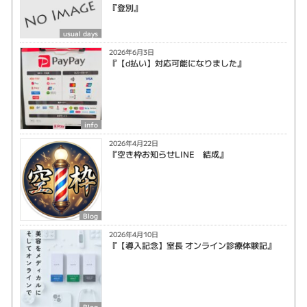
『登別』
usual days
2026年6月3日
『【d払い】対応可能になりました』
info
2026年4月22日
『空き枠お知らせLINE 結成』
Blog
2026年4月10日
『【導入記念】室長 オンライン診療体験記』
Blog