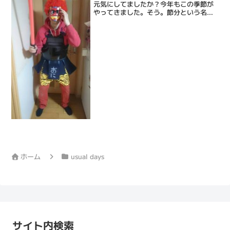
元気にしてましたか？今年もこの季節が
やってきました。そう。節分という名の
決戦の時が。節パという謎のイベント我
が家には節分パーティー(節パ)におい
て、僕(鬼)と子供が戦うという謎のイベ
ントがあります。思い起...
ホーム
usual days
サイト内検索