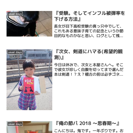
テシェービング、日々の髭剃りを簡単に
するヒゲ脱毛、頭皮環境を整えるヘッド
スパ、等で癒...
『受験。そしてインフル被弾率を
usual days
下げる方法』
長女が目下高校受験の真っ只中でして、
これもある意味子育ての記念というか節
目的なものかなと思い、ログとして残し
ておきます。昨日は私立高校の試験日で
朝学校まで送り届け今日はその合格発表
ということでまた朝から家族総出で学校
『次女、剣道にハマる(希望的観
usual days
へ。ちょっと早くでてスタ...
測)』
今日は休みで、次女と本屋さんへ。そこ
で彼女が珍しく自腹を切ってまで選んだ
本は剣道！？え？稽古の前は必ずゴネる
し、辞めたくてしょうがないはずのあの
剣道ですよ！？つ、ついにハマった
か！？！？キタ・・・キタかも・・・・
キッズ携帯とか自転車とかご褒...
『俺の節パ 2018 ～思春期～』
usual days
こんにちは。鬼です。一年ぶりです。お