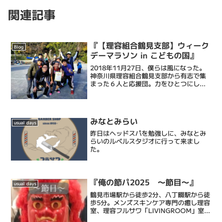
関連記事
『【理容組合鶴見支部】ウィーク
Blog
デーマラソン in こどもの国』
2018年11月27日、僕らは風になった。
神奈川県理容組合鶴見支部から有志で集
まった６人と応援団。力をひとつにして
風になったのだ。参加したのは「ウィー
クデーマラソン in こどもの国」のリレー
部門。フルやハーフ、クオーターなど
色々な部門があ...
みなとみらい
usual days
昨日はヘッドスパを勉強しに、みなとみ
らいのルベルスタジオに行って来まし
た。
『俺の節パ2025 ～節目～』
usual days
鶴見市場駅から徒歩2分、八丁畷駅から徒
歩5分。メンズスキンケア専門の癒し理容
室、理容フルサワ「LIVINGROOM」室長
の古澤達也です。乾燥肌に特化したエス