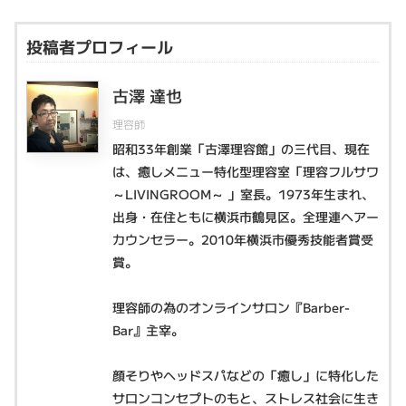
投稿者プロフィール
古澤 達也
理容師
昭和33年創業「古澤理容館」の三代目、現在
は、癒しメニュー特化型理容室「理容フルサワ
～LIVINGROOM～ 」室長。1973年生まれ、
出身・在住ともに横浜市鶴見区。全理連ヘアー
カウンセラー。2010年横浜市優秀技能者賞受
賞。
理容師の為のオンラインサロン『Barber-
Bar』主宰。
顔そりやヘッドスパなどの「癒し」に特化した
サロンコンセプトのもと、ストレス社会に生き