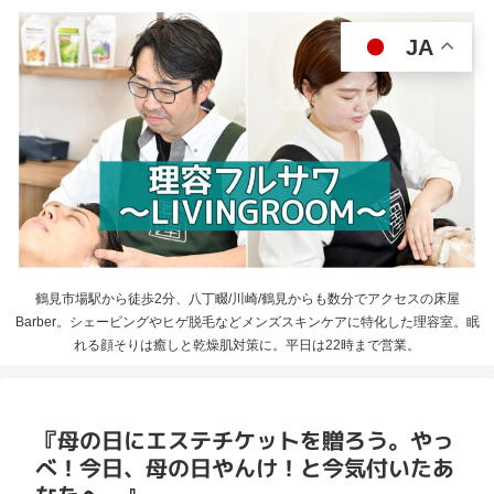
JA
鶴見市場駅から徒歩2分、八丁畷/川崎/鶴見からも数分でアクセスの床屋
Barber。シェービングやヒゲ脱毛などメンズスキンケアに特化した理容室。眠
れる顔そりは癒しと乾燥肌対策に。平日は22時まで営業。
『母の日にエステチケットを贈ろう。やっ
べ！今日、母の日やんけ！と今気付いたあ