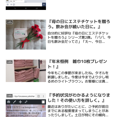
『母の日にエステチケットを贈ろ
info
う。飲み会が続いた日に。』
自分的に好評な『母の日にエステチケッ
トを贈ろう』シリーズ第2弾。「パパ、今
日も飲み会だってさ」「え〜、今日
も〜」「うん。仕方ないね。待ってても
帰ってこないから先に寝ちゃおうね〜」
「え〜。は〜い....」歓迎会が多いこの時
期、奥さまとお子様で...
『年末恒例 雑巾10枚プレゼン
info
ト！』
今年もこの季節が来ましたね。タオルを
新調しました。今度は今までより少し明
るめのライトブラウン。お客様には真新
しいタオルで、混乱を極めた今年一年
の、疲れ・毛穴の詰まり・愚痴・何かモ
ヤモヤっとしたもの・汚れっちまった悲
『予約状況がわかるようになりま
info
しみ、など不要なものを吸い...
した！その使い方を詳しく。』
最近はありがたいことに、ご予約が前日
までにある程度埋まってしまうことがあ
ったりしまして。土日が特にその傾向が