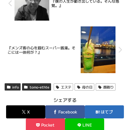
『僕の人生が動き出している。そんな感
覚。』
『メンズ客の心を掴むスーパー銭湯。そ
こには一体何が？』
info
tomo-ethte
エステ
母の日
顔剃り
シェアする
X
Facebook
はてブ
Pocket
LINE