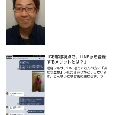
ります。それは、お顔剃りです。お顔剃
りとは、理容師だけに認められた技術
で、カミソリでうぶ毛やヒゲを剃った
り、眉を整えたりする技術のこ...
『お客様視点で、LINE＠を登録
info
するメリットとは？』
理容フルサワLINE@たくさんの方に「友
だち登録」いただきありがとうございま
す。こんな小さなお店に関わらず、フォ
ロワー数が240！！感謝しかありませ
ん・・・ありがとうございます (感涙でも
実は登録しているだけではもったいない
のです。今日はL...