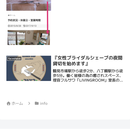
あり、お電話をいただいても「ごめんな
さい！！」となってしまうことがありま
す。なので「予約状況がわかるといいの
に」という声をよくいただ...
『女性ブライダルシェーブの夜間
faceshave
貸切を始めます』
鶴見市場駅から徒歩2分、八丁畷駅から徒
歩5分。働く皆様の為の癒されスペース、
理容フルサワ「LIVINGROOM」室長の古
澤達也です。乾燥肌に特化したエステシ
ェービングと眠れるヘッドスパで忙しい
毎日に癒しのひとときを提供するメンズ
バーバーです...
ホーム
info