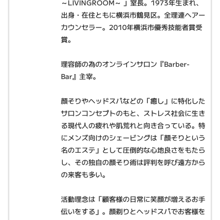
～LIVINGROOM～ 」室長。1973年生まれ、
出身・在住ともに横浜市鶴見区。全理連ヘアー
カウンセラー。2010年横浜市優秀技能者賞受
賞。
理容師の為のオンラインサロン『Barber-
Bar』主宰。
顔そりやヘッドスパなどの「癒し」に特化した
サロンコンセプトのもと、ストレス社会に生き
る現代人の疲れや肌荒れと向き合っている。特
にメンズ向けのシェービングは「顔そりという
名のエステ」として圧倒的な心地良さをもたら
し、その独自の顔そり術は評判を呼び遠方から
の来客も多い。
活動理念は「顧客様の日常に笑顔が増えるお手
伝いをする」。顔剃りとヘッドスパでお客様を