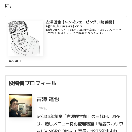
に。
古澤 達也【メンズシェービング 川崎 鶴見】
(@bb_furusawa) on X
理容フルサワ〜LIVINGROOM〜室長。心地よいシェービ
ングをひたすらに。ヒゲ脱毛もやってます。
x.com
投稿者プロフィール
古澤 達也
理容師
昭和33年創業「古澤理容館」の三代目、現在
は、癒しメニュー特化型理容室「理容フルサワ
～LIVINGROOM～ 」室長。1973年生まれ、