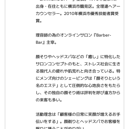
出身・在住ともに横浜市鶴見区。全理連ヘアー
カウンセラー。2010年横浜市優秀技能者賞受
賞。
理容師の為のオンラインサロン『Barber-
Bar』主宰。
顔そりやヘッドスパなどの「癒し」に特化した
サロンコンセプトのもと、ストレス社会に生き
る現代人の疲れや肌荒れと向き合っている。特
にメンズ向けのシェービングは「顔そりという
名のエステ」として圧倒的な心地良さをもたら
し、その独自の顔そり術は評判を呼び遠方から
の来客も多い。
活動理念は「顧客様の日常に笑顔が増えるお手
伝いをする」。顔剃りとヘッドスパでお客様を
眠りに誘うことがやりがい。