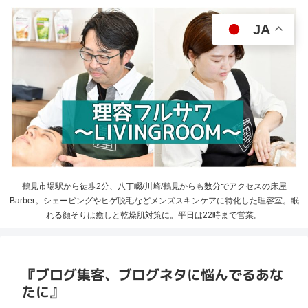
JA
鶴見市場駅から徒歩2分、八丁畷/川崎/鶴見からも数分でアクセスの床屋
Barber。シェービングやヒゲ脱毛などメンズスキンケアに特化した理容室。眠
れる顔そりは癒しと乾燥肌対策に。平日は22時まで営業。
『ブログ集客、ブログネタに悩んでるあな
たに』