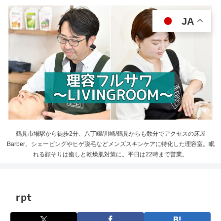
JA
鶴見市場駅から徒歩2分、八丁畷/川崎/鶴見からも数分でアクセスの床屋
Barber。シェービングやヒゲ脱毛などメンズスキンケアに特化した理容室。眠
れる顔そりは癒しと乾燥肌対策に。平日は22時まで営業。
rpt