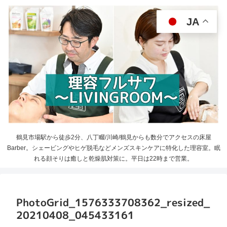
JA
鶴見市場駅から徒歩2分、八丁畷/川崎/鶴見からも数分でアクセスの床屋
Barber。シェービングやヒゲ脱毛などメンズスキンケアに特化した理容室。眠
れる顔そりは癒しと乾燥肌対策に。平日は22時まで営業。
PhotoGrid_1576333708362_resized_
20210408_045433161