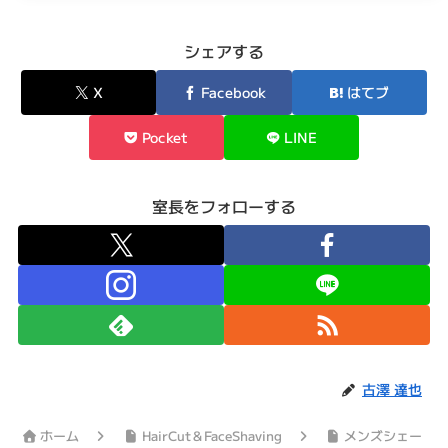
シェアする
X
Facebook
はてブ
Pocket
LINE
室長をフォローする
古澤 達也
ホーム
HairCut＆FaceShaving
メンズシェー