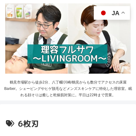
JA
鶴見市場駅から徒歩2分、八丁畷/川崎/鶴見からも数分でアクセスの床屋
Barber。シェービングやヒゲ脱毛などメンズスキンケアに特化した理容室。眠
れる顔そりは癒しと乾燥肌対策に。平日は22時まで営業。
6枚刃