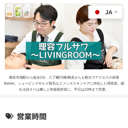
JA
鶴見市場駅から徒歩2分、八丁畷/川崎/鶴見からも数分でアクセスの床屋
Barber。シェービングやヒゲ脱毛などメンズスキンケアに特化した理容室。眠
れる顔そりは癒しと乾燥肌対策に。平日は22時まで営業。
営業時間