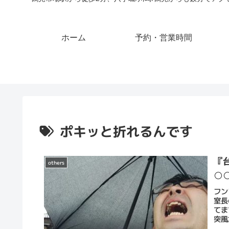
ホーム
予約・営業時間
ポキッと折れるんです
『
others
○
フン
室長
てま
突風