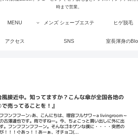
時まで営業。
MENU
メンズ シェーブエステ
ヒゲ脱毛
アクセス
SNS
室長渾身のBlo
台風接近中。知ってますか？こんな傘が全国各地の
○で売ってることを！』
フフンフフーン♪あ、こんにちは、理容フルサワ～a livingroom～
の古澤達也です。雨ですねー。今、ちょこっと買い出しに外に出
す。フンフフンフフーン。そんなゴキゲンな僕に・・・・突然の
が！！！ぐあっ！！あーぁ、オチョコ(...