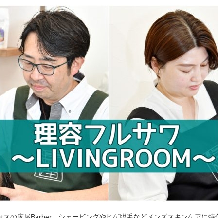
セスの床屋Barber。シェービングやヒゲ脱毛などメンズスキンケアに