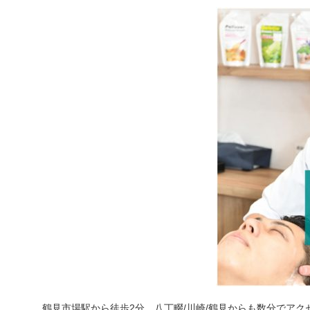
鶴見市場駅から徒歩2分、八丁畷/川崎/鶴見からも数分でアク