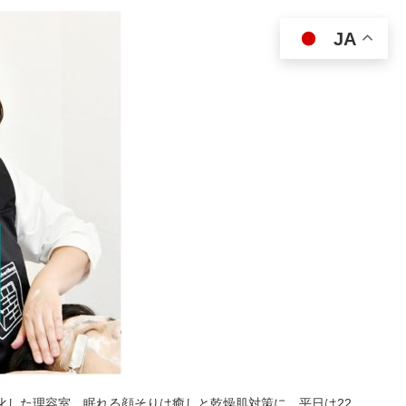
JA
特化した理容室。眠れる顔そりは癒しと乾燥肌対策に。平日は22