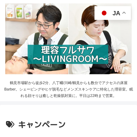
JA
鶴見市場駅から徒歩2分、八丁畷/川崎/鶴見からも数分でアクセスの床屋
Barber。シェービングやヒゲ脱毛などメンズスキンケアに特化した理容室。眠
れる顔そりは癒しと乾燥肌対策に。平日は22時まで営業。
キャンペーン