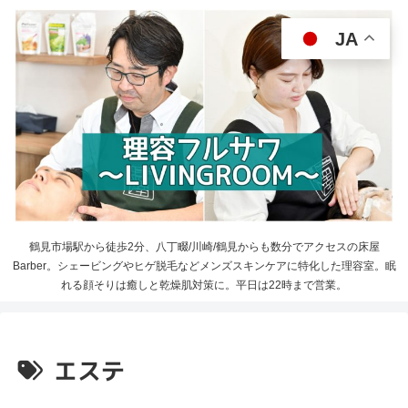
JA
鶴見市場駅から徒歩2分、八丁畷/川崎/鶴見からも数分でアクセスの床屋
Barber。シェービングやヒゲ脱毛などメンズスキンケアに特化した理容室。眠
れる顔そりは癒しと乾燥肌対策に。平日は22時まで営業。
エステ