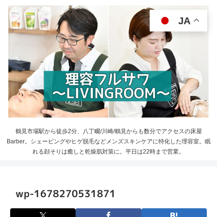
JA
鶴見市場駅から徒歩2分、八丁畷/川崎/鶴見からも数分でアクセスの床屋
Barber。シェービングやヒゲ脱毛などメンズスキンケアに特化した理容室。眠
れる顔そりは癒しと乾燥肌対策に。平日は22時まで営業。
wp-1678270531871